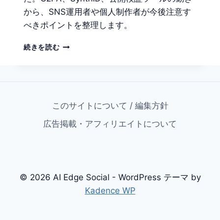
から、SNS運用者や個人制作者が今後注意す
べきポイントを整理します。
AI
続きを読む
画
像
は
「作
る」
このサイトについて / 編集方針
だ
け
広告掲載・アフィリエイトについて
で
は
足
り
な
© 2026 AI Edge Social - WordPress テーマ by
い
──OPENAI
Kadence WP
の
来