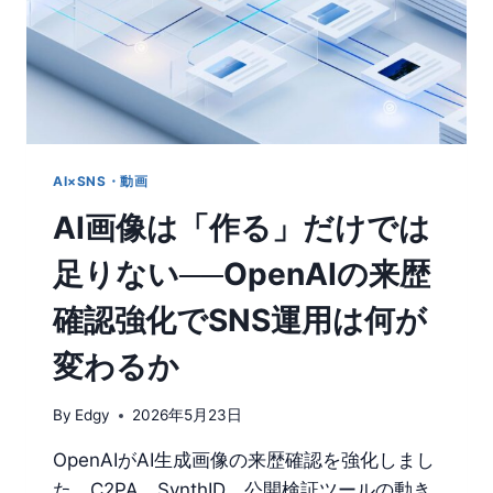
AI×SNS・動画
AI画像は「作る」だけでは
足りない──OpenAIの来歴
確認強化でSNS運用は何が
変わるか
By
Edgy
2026年5月23日
OpenAIがAI生成画像の来歴確認を強化しまし
た。C2PA、SynthID、公開検証ツールの動き