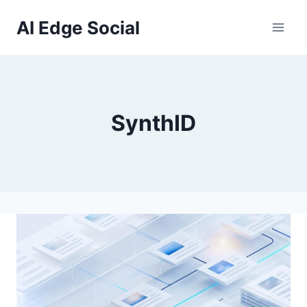
内
AI Edge Social
容
を
ス
キ
ッ
SynthID
プ