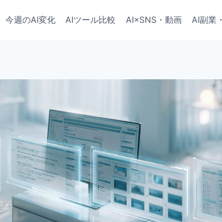
今週のAI変化
AIツール比較
AI×SNS・動画
AI副業