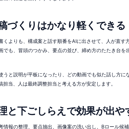
稿づくりはかなり軽くできる
書くよりも、構成案と話す順番をAIに出させて、人が直す
画でも、冒頭のつかみ、要点の並び、締め方のたたき台を
使うと説明が平板になったり、どの動画でも似た話し方に
初稿担当、人は最終調整担当と考える方が安定します。
理と下ごしらえで効果が出や
考情報の整理、要点抽出、画像案の洗い出し、Bロール候