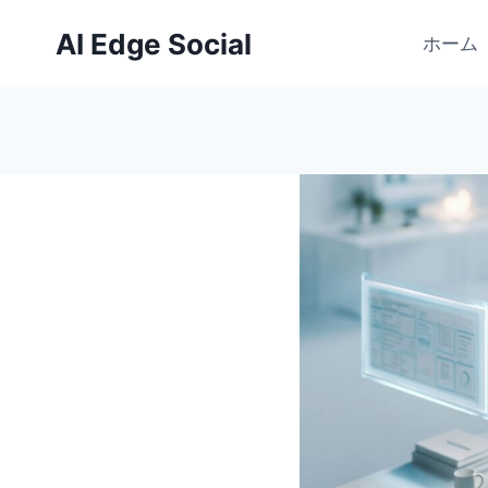
内
AI Edge Social
容
ホーム
を
ス
キ
ッ
プ