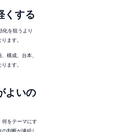
軽くする
自動化を狙うより
なります。
画、構成、台本、
なります。
がよいの
、何をテーマにす
数の判断が連続し